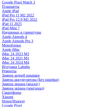
Google Pixel Watch 3
Планшеты
Apple iPad
iPad Pro 11 M2 2022
iPad Pro 12.9 M2 2022
iPad 11 2025
iPad Mini 7
Наушники и гарнитуры
Apple Airpods 4
Apple Airpods Pro 3
Моноблоки
Apple iMac
iMac 24 2023 M3
iMac 24 2021 M1
iMac 24 2024 M4
Игрушки Labubu
Ремонты
Замена задней крышки
Замена аккумулятора (Без ошибки)
Замена экрана (аналог)
Замена экрана (оригинал)
Смартфоны
Xiaomi
Honor/Huawei
Google Pixel