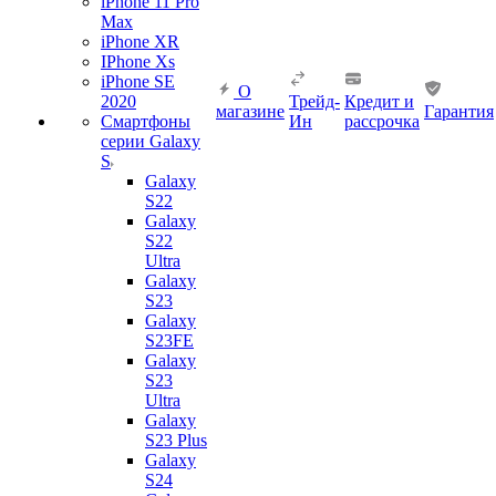
iPhone 11 Pro
Max
iPhone XR
IPhone Xs
iPhone SE
О
2020
Трейд-
Кредит и
магазине
Гарантия
Смартфоны
Ин
рассрочка
серии Galaxy
S
Galaxy
S22
Galaxy
S22
Ultra
Galaxy
S23
Galaxy
S23FE
Galaxy
S23
Ultra
Galaxy
S23 Plus
Galaxy
S24