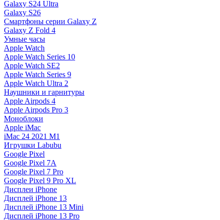
Galaxy S24 Ultra
Galaxy S26
Смартфоны серии Galaxy Z
Galaxy Z Fold 4
Умные часы
Apple Watch
Apple Watch Series 10
Apple Watch SE2
Apple Watch Series 9
Apple Watch Ultra 2
Наушники и гарнитуры
Apple Airpods 4
Apple Airpods Pro 3
Моноблоки
Apple iMac
iMac 24 2021 M1
Игрушки Labubu
Google Pixel
Google Pixel 7А
Google Pixel 7 Pro
Google Pixel 9 Pro XL
Дисплеи iPhone
Дисплей iPhone 13
Дисплей iPhone 13 Mini
Дисплей iPhone 13 Pro