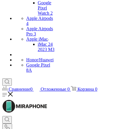
Google
Pixel
Watch 2
Apple Airpods
4
Apple Airpods
Pro 3
Apple iMac
iMac 24
2023 M3
Honor/Huawei
Google Pixel
8A
Сравнение
0
Отложенные
0
Корзина
0