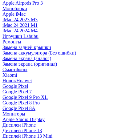
Apple Airpods Pro 3
Моноблоки
Apple iMac
iMac 24 2023 M3
iMac 24 2021 M1
iMac 24 2024 M4
Игрушки Labubu
Ремонты
Замена задней крышки
Замена аккумулятора (Без ошибки)
Замена экрана (аналог)
Замена экрана (оригинал)
Смартфоны
Xiaomi
Honor/Huawei
Google Pixel
Google Pixel 7
Google Pixel 9 Pro XL
Google Pixel 8 Pro
Google Pixel 8A
Мониторы
Apple Studio Display
Дисплеи iPhone
Дисплей iPhone 13
Дисплей iPhone 13 Mini