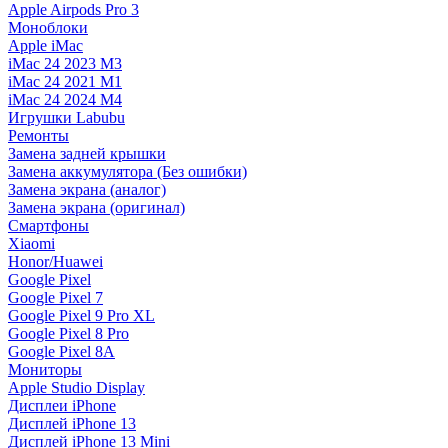
Apple Airpods Pro 3
Моноблоки
Apple iMac
iMac 24 2023 M3
iMac 24 2021 M1
iMac 24 2024 M4
Игрушки Labubu
Ремонты
Замена задней крышки
Замена аккумулятора (Без ошибки)
Замена экрана (аналог)
Замена экрана (оригинал)
Смартфоны
Xiaomi
Honor/Huawei
Google Pixel
Google Pixel 7
Google Pixel 9 Pro XL
Google Pixel 8 Pro
Google Pixel 8A
Мониторы
Apple Studio Display
Дисплеи iPhone
Дисплей iPhone 13
Дисплей iPhone 13 Mini