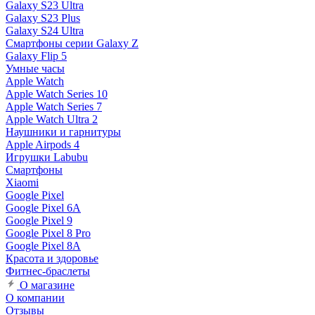
Galaxy S23 Ultra
Galaxy S23 Plus
Galaxy S24 Ultra
Смартфоны серии Galaxy Z
Galaxy Flip 5
Умные часы
Apple Watch
Apple Watch Series 10
Apple Watch Series 7
Apple Watch Ultra 2
Наушники и гарнитуры
Apple Airpods 4
Игрушки Labubu
Смартфоны
Xiaomi
Google Pixel
Google Pixel 6A
Google Pixel 9
Google Pixel 8 Pro
Google Pixel 8A
Красота и здоровье
Фитнес-браслеты
О магазине
О компании
Отзывы