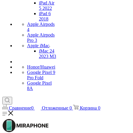
iPad Air
5 2022
iPad 6
2018
Apple Airpods
4
Apple Airpods
Pro 3
Apple iMac
iMac 24
2023 M3
Honor/Huawei
Google Pixel 9
Pro Fold
Google Pixel
8A
Сравнение
0
Отложенные
0
Корзина
0