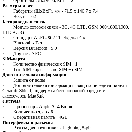
· Фронтальная камера, Мп – 12
Размеры и вес
· Габариты (ШxВxГ), мм - 71.5 x 146.7 x 7.4
· Вес, г - 162
Беспроводная связь
· Модуль сотовой связи - 3G, 4G LTE, GSM 900/1800/1900,
LTE-A, 5G
· Стандарт Wi-Fi - 802.11 a/b/g/n/ac/ax
· Bluetooth - Есть
· Версия Bluetooth - 5.0
· Другое - NFC
SIM-карта
· Количество физических SIM - 1
· Тип SIM-карты - nano-SIM + eSIM
Дополнительная информация
· Защита от воды
· Дополнительная информация - защита передней панели
Ceramic Shield, поддержка беспроводной зарядки и
аксессуаров MagSafe
Система
· Процессор - Apple A14 Bionic
· Количество ядер - 6
· Оперативная память - 4GB
Интерфейсы и разъемы
· Разъем для наушников - Lightning 8-pin