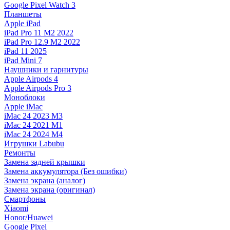
Google Pixel Watch 3
Планшеты
Apple iPad
iPad Pro 11 M2 2022
iPad Pro 12.9 M2 2022
iPad 11 2025
iPad Mini 7
Наушники и гарнитуры
Apple Airpods 4
Apple Airpods Pro 3
Моноблоки
Apple iMac
iMac 24 2023 M3
iMac 24 2021 M1
iMac 24 2024 M4
Игрушки Labubu
Ремонты
Замена задней крышки
Замена аккумулятора (Без ошибки)
Замена экрана (аналог)
Замена экрана (оригинал)
Смартфоны
Xiaomi
Honor/Huawei
Google Pixel