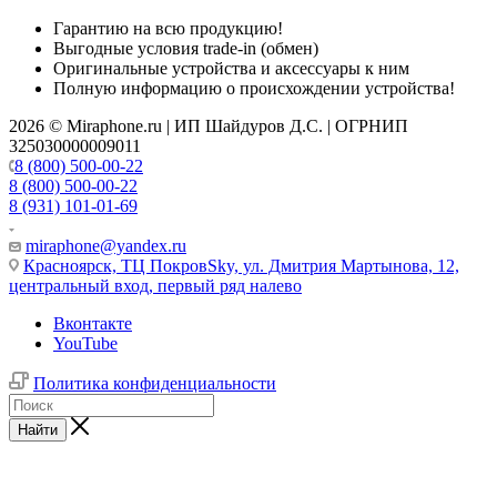
Гарантию на всю продукцию!
Выгодные условия trade-in (обмен)
Оригинальные устройства и аксессуары к ним
Полную информацию о происхождении устройства!
2026 © Miraphone.ru | ИП Шайдуров Д.С. | ОГРНИП
325030000009011
8 (800) 500-00-22
8 (800) 500-00-22
8 (931) 101-01-69
miraphone@yandex.ru
Красноярск,
ТЦ ПокровSky, ул. Дмитрия Мартынова, 12,
центральный вход, первый ряд налево
Вконтакте
YouTube
Политика конфиденциальности
Найти