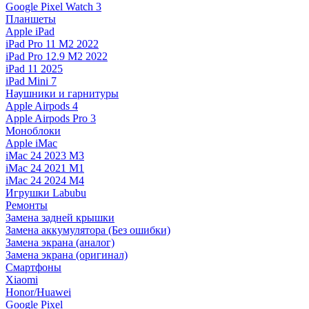
Google Pixel Watch 3
Планшеты
Apple iPad
iPad Pro 11 M2 2022
iPad Pro 12.9 M2 2022
iPad 11 2025
iPad Mini 7
Наушники и гарнитуры
Apple Airpods 4
Apple Airpods Pro 3
Моноблоки
Apple iMac
iMac 24 2023 M3
iMac 24 2021 M1
iMac 24 2024 M4
Игрушки Labubu
Ремонты
Замена задней крышки
Замена аккумулятора (Без ошибки)
Замена экрана (аналог)
Замена экрана (оригинал)
Смартфоны
Xiaomi
Honor/Huawei
Google Pixel