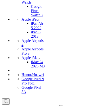
Watch
Google
Pixel
Watch 2
Apple iPad
iPad Air
5 2022
iPad 6
2018
Apple Airpods
4
Apple Airpods
Pro 3
Apple iMac
iMac 24
2023 M3
Honor/Huawei
Google Pixel 9
Pro Fold
Google Pixel
8A