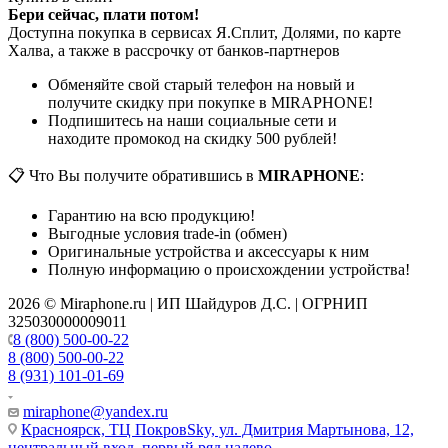
Бери сейчас, плати потом!
Доступна покупка в сервисах Я.Сплит, Долями, по карте
Халва, а также в рассрочку от банков-партнеров
Обменяйте свой старый телефон на новый и
получите скидку при покупке в MIRAPHONE!
Подпишитесь на наши социальные сети и
находите промокод на скидку 500 рублей!
📋 Что Вы получите обратившись в
MIRAPHONE
:
Гарантию на всю продукцию!
Выгодные условия trade-in (обмен)
Оригинальные устройства и аксессуары к ним
Полную информацию о происхождении устройства!
2026 © Miraphone.ru | ИП Шайдуров Д.С. | ОГРНИП
325030000009011
8 (800) 500-00-22
8 (800) 500-00-22
8 (931) 101-01-69
miraphone@yandex.ru
Красноярск,
ТЦ ПокровSky, ул. Дмитрия Мартынова, 12,
центральный вход, первый ряд налево